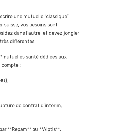
uscrire une mutuelle “classique”
er suisse, vos besoins sont
ésidez dans l’autre, et devez jongler
rès différentes.
 **mutuelles santé dédiées aux
n compte :
MU),
upture de contrat d’intérim,
par **Repam** ou **Alptis**,