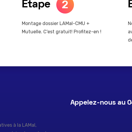
2
Etape
Montage dossier LAMal-CMU +
N
Mutuelle. C'est gratuit! Profitez-en !
a
d
Appelez-nous au 0
tives à la LAMal,