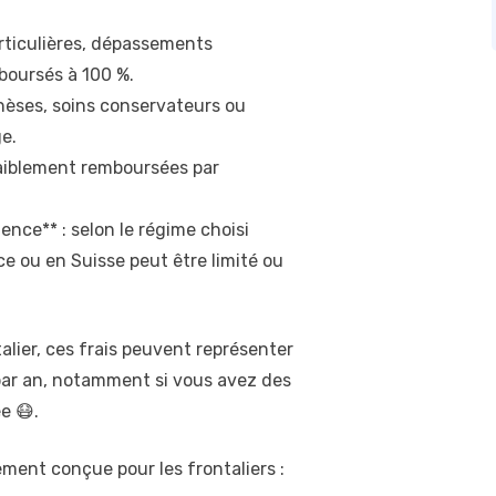
articulières, dépassements
mboursés à 100 %.
thèses, soins conservateurs ou
e.
 faiblement remboursées par
ence** : selon le régime choisi
ce ou en Suisse peut être limité ou
alier, ces frais peuvent représenter
 par an, notamment si vous avez des
e 😷.
ent conçue pour les frontaliers :