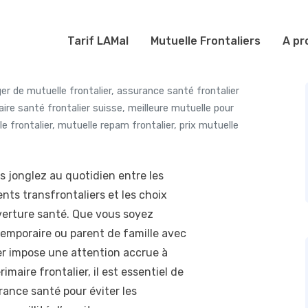
Tarif LAMal
Mutuelle Frontaliers
A pr
er de mutuelle frontalier
,
assurance santé frontalier
re santé frontalier suisse
,
meilleure mutuelle pour
e frontalier
,
mutuelle repam frontalier
,
prix mutuelle
us jonglez au quotidien entre les
nts transfrontaliers et les choix
verture santé. Que vous soyez
 temporaire ou parent de famille avec
ier impose une attention accrue à
imaire frontalier, il est essentiel de
ance santé pour éviter les