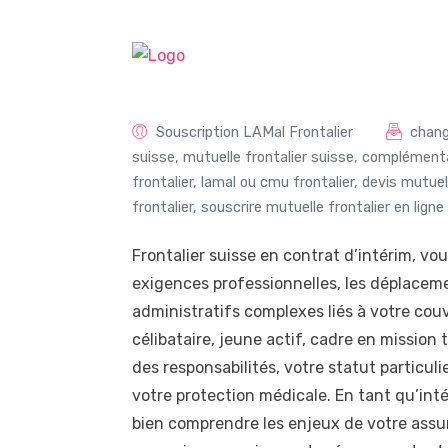
Souscription LAMal Frontalier
chang
suisse
,
mutuelle frontalier suisse
,
complémentai
frontalier
,
lamal ou cmu frontalier
,
devis mutuell
frontalier
,
souscrire mutuelle frontalier en ligne
Frontalier suisse en contrat d’intérim, vo
exigences professionnelles, les déplaceme
administratifs complexes liés à votre cou
célibataire, jeune actif, cadre en mission
des responsabilités, votre statut particul
votre protection médicale. En tant qu’intér
bien comprendre les enjeux de votre assur