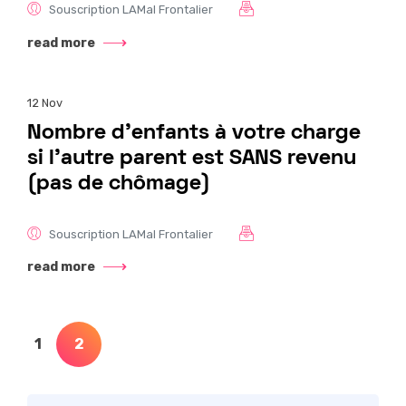
Souscription LAMal Frontalier
read more
12
Nov
Nombre d’enfants à votre charge
si l’autre parent est SANS revenu
(pas de chômage)
Souscription LAMal Frontalier
read more
Pagination
1
2
des