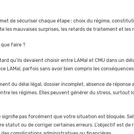
t de sécuriser chaque étape : choix du régime, constituti
te les mauvaises surprises, les retards de traitement et les 
: que faire ?
ard qu’ils devaient choisir entre LAMal et CMU dans un déla
ffice LAMal, parfois sans avoir bien compris les conséquences
ment du délai légal, dossier incomplet, absence de réponse
ntre les régimes. Elles peuvent générer du stress, surtout lo
ignifie pas forcément que votre situation est bloquée. Selon
 votre statut ou de corriger certaines erreurs. L’objectif est 
r des complications administratives ou financières.