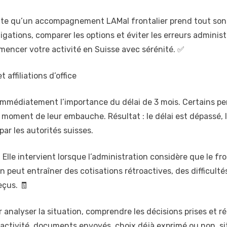
te qu’un accompagnement LAMal frontalier prend tout son 
gations, comparer les options et éviter les erreurs administra
mmencer votre activité en Suisse avec sérénité. ✅
 affiliations d’office
immédiatement l’importance du délai de 3 mois. Certains pen
 moment de leur embauche. Résultat : le délai est dépassé, 
 par les autorités suisses.
e. Elle intervient lorsque l’administration considère que le f
on peut entraîner des cotisations rétroactives, des difficul
eçus. 🧾
 analyser la situation, comprendre les décisions prises et r
’activité, documents envoyés, choix déjà exprimé ou non, sit