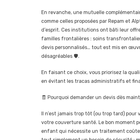
En revanche, une mutuelle complémentaire
comme celles proposées par Repam et Alptis
d’esprit. Ces institutions ont bâti leur off
familles frontalières : soins transfrontal
devis personnalisés… tout est mis en œuvre
désagréables 🛡️.
En faisant ce choix, vous priorisez la qua
en évitant les tracas administratifs et fin
🧾 Pourquoi demander un devis dès main
Il n’est jamais trop tôt (ou trop tard) pou
votre couverture santé. Le bon moment po
enfant qui nécessite un traitement coûteu
tout simplement un besoin de sécurité : m