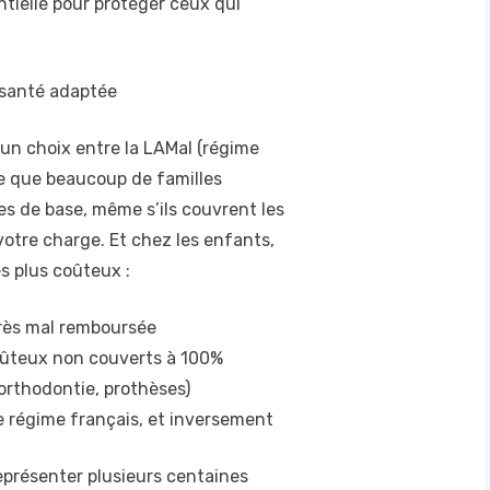
tielle pour protéger ceux qui
 santé adaptée
 un choix entre la LAMal (régime
ce que beaucoup de familles
es de base, même s’ils couvrent les
 votre charge. Et chez les enfants,
es plus coûteux :
très mal remboursée
 coûteux non couverts à 100%
(orthodontie, prothèses)
e régime français, et inversement
résenter plusieurs centaines