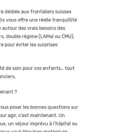
 dédiée aux frontaliers suisses
 vous offre une réelle tranquillité
re autour des vrais besoins des
iers, double régime (LAMal ou CMU),
 pour éviter les surprises
lité de soin pour vos enfants… tout
anciers.
tenant ?
r vous poser les bonnes questions sur
ur agir, c’est maintenant. Un
x, un séjour imprévu à l’hôpital ou
ieux vaut être bien protégé en